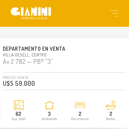
gi12455
DEPARTAMENTO
EN
VENTA
VILLA GESELL
CENTRO
Av 2 782
— PB° "3"
PRECIO VENTA
U$S 59.000
62
3
2
2
Sup. total
Ambientes
Dormitorios
Baños