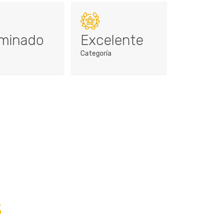
minado
Excelente
o
Categoría
S