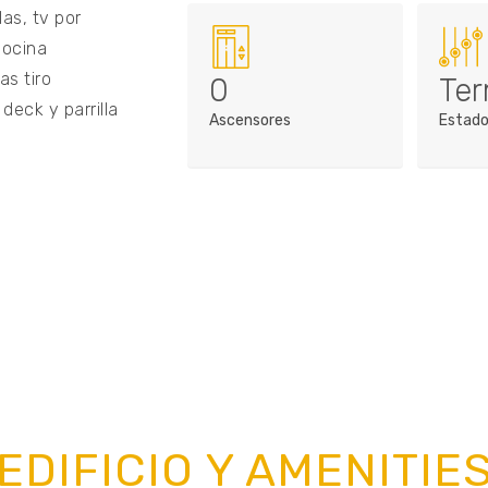
as, tv por
cocina
as tiro
0
Ter
deck y parrilla
Ascensores
Estad
EDIFICIO Y AMENITIE