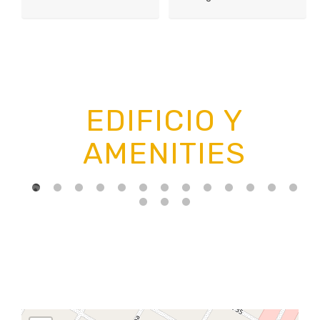
EDIFICIO Y
AMENITIES
Previous
N