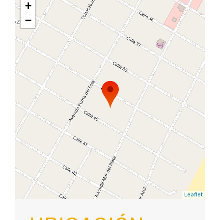
+
−
Leaflet