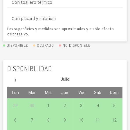
Con toallero termico
Con placard y solarium
Las superficies y medidas son aproximadas y a solo efecto
orientativo.
DISPONIBLE
OCUPADO
NO DISPONIBLE
DISPONIBILIDAD
‹
Julio
Lun
Mar
Mié
Jue
Vie
Sab
Dom
29
30
1
2
3
4
5
6
7
8
9
10
11
12