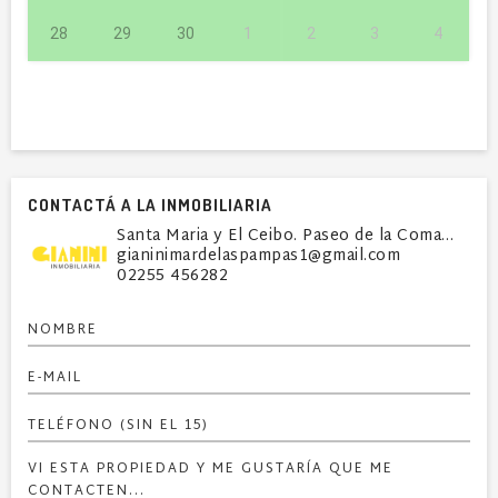
28
29
30
1
2
3
4
CONTACTÁ A LA INMOBILIARIA
Santa Maria y El Ceibo. Paseo de la Comarca - Loca
gianinimardelaspampas1@gmail.com
02255 456282