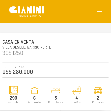
gi11901
CASA
EN
VENTA
VILLA GESELL
BARRIO NORTE
305 1250
PRECIO VENTA
U$S 280.000
290
6
5
4
2
Sup. total
Ambientes
Dormitorios
Baños
Cocheras