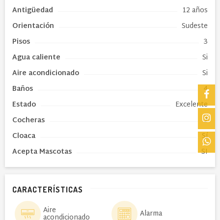
Antigüedad
12 años
Orientación
Sudeste
Pisos
3
Agua caliente
Si
Aire acondicionado
Si
Baños
4
Estado
Excelente
Cocheras
2
Cloaca
Sí
Acepta Mascotas
SI
CARACTERÍSTICAS
Aire
Alarma
acondicionado