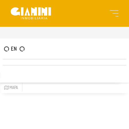
gi1239
EN
MAPA