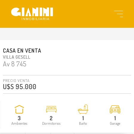
gi13177
CASA
EN
VENTA
VILLA GESELL
Av 8 745
PRECIO VENTA
U$S 95.000
3
2
1
1
Ambientes
Dormitorios
Baño
Garage