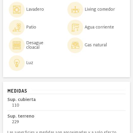
Lavadero
Living comedor
Patio
Agua corriente
Desague
Gas natural
cloacal
Luz
MEDIDAS
Sup. cubierta
110
Sup. terreno
229
Las superficies y medidas son aproximadas y a solo efecto