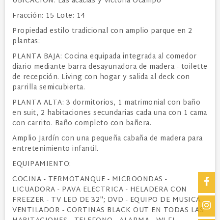
UBICACIÓN: Las acacias y Victoria Ocampo
Fracción: 15 Lote: 14
Propiedad estilo tradicional con amplio parque en 2
plantas:
PLANTA BAJA: Cocina equipada integrada al comedor
diario mediante barra desayunadora de madera - toilette
de recepción. Living con hogar y salida al deck con
parrilla semicubierta.
PLANTA ALTA: 3 dormitorios, 1 matrimonial con baño
en suit, 2 habitaciones secundarias cada una con 1 cama
con carrito. Baño completo con bañera.
Amplio Jardín con una pequeña cabaña de madera para
entretenimiento infantil.
EQUIPAMIENTO:
COCINA - TERMOTANQUE - MICROONDAS -
LICUADORA - PAVA ELECTRICA - HELADERA CON
FREEZER - TV LED DE 32"; DVD - EQUIPO DE MUSICA -
VENTILADOR - CORTINAS BLACK OUT EN TODAS LAS