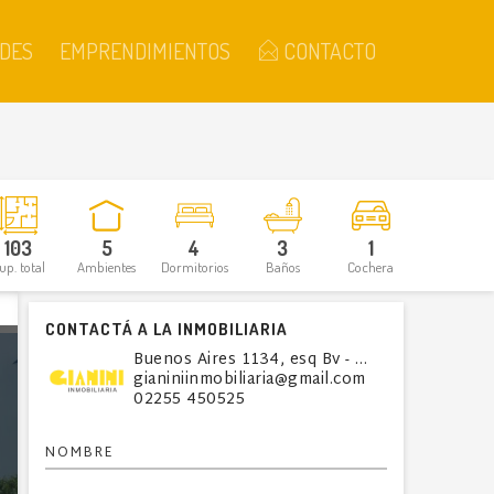
DES
EMPRENDIMIENTOS
CONTACTO
103
5
4
3
1
up. total
Ambientes
Dormitorios
Baños
Cochera
CONTACTÁ A LA INMOBILIARIA
Buenos Aires 1134, esq Bv - Villa Gesell
gianiniinmobiliaria@gmail.com
02255 450525