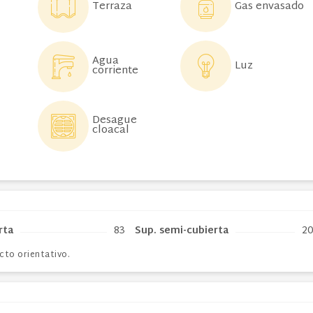
Gas envasado
Terraza
Agua
Luz
corriente
Desague
cloacal
rta
83
Sup. semi-cubierta
2
cto orientativo.