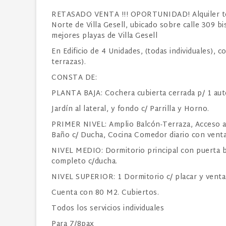
RETASADO VENTA !!! OPORTUNIDAD! Alquiler tem
Norte de Villa Gesell, ubicado sobre
calle 309 bi
mejores playas de Villa Gesell
En Edificio de 4 Unidades, (todas individuales), 
terrazas).
CONSTA DE:
PLANTA BAJA: Cochera cubierta cerrada p/ 1 auto
Jardín al lateral, y fondo c/ Parrilla y Horno.
PRIMER NIVEL: Amplio Balcón-Terraza, Acceso a 
Baño c/ Ducha, Cocina Comedor diario con ventan
NIVEL MEDIO: Dormitorio principal con puerta bal
completo c/ducha.
NIVEL SUPERIOR: 1 Dormitorio c/ placar y ventan
Cuenta con 80 M2. Cubiertos.
Todos los servicios individuales
Para 7/8pax