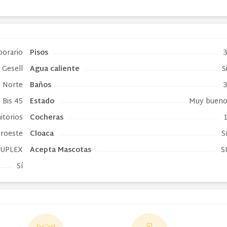
porario
Pisos
a Gesell
Agua caliente
S
o Norte
Baños
 Bis 45
Estado
Muy buen
itorios
Cocheras
roeste
Cloaca
S
UPLEX
Acepta Mascotas
S
Sí