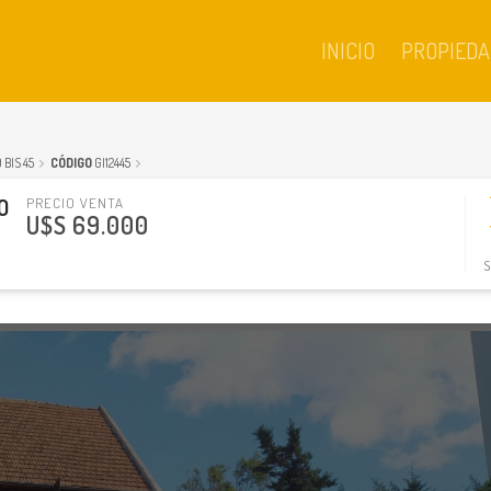
INICIO
PROPIEDA
 BIS 45
CÓDIGO
GI12445
O
PRECIO VENTA
U$S 69.000
S