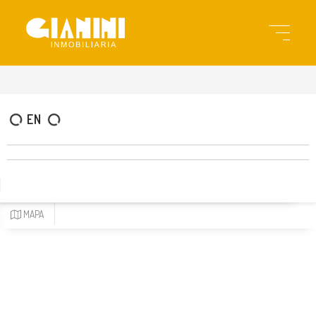
gia2916
EN
MAPA