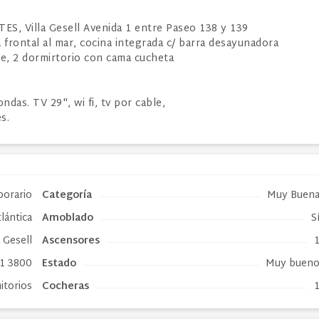
S, Villa Gesell Avenida 1 entre Paseo 138 y 139
a frontal al mar, cocina integrada c/ barra desayunadora
te, 2 dormirtorio con cama cucheta
das. TV 29", wi fi, tv por cable,
s.
porario
Categoría
Muy Buen
lántica
Amoblado
S
a Gesell
Ascensores
 1 3800
Estado
Muy buen
itorios
Cocheras