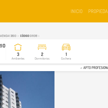
INICIO
PROPIEDA
AVENIDA 1 3800
CÓDIGO
GI11018
RIO
3
2
1
Ambientes
Dormitorios
Cochera
APTO PROFESION