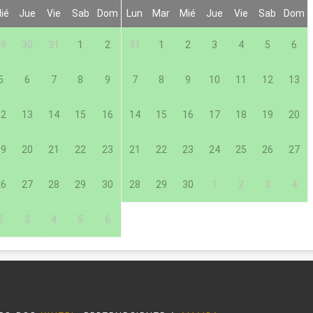
ié
Jue
Vie
Sab
Dom
Lun
Mar
Mié
Jue
Vie
Sab
Dom
29
30
31
1
2
31
1
2
3
4
5
6
5
6
7
8
9
7
8
9
10
11
12
13
12
13
14
15
16
14
15
16
17
18
19
20
19
20
21
22
23
21
22
23
24
25
26
27
26
27
28
29
30
28
29
30
1
2
3
4
2
3
4
5
6