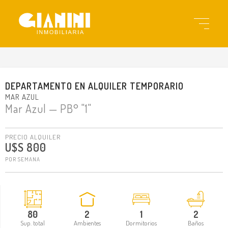
gi23160
DEPARTAMENTO
EN
ALQUILER TEMPORARIO
MAR AZUL
Mar Azul
— PB° "1"
PRECIO ALQUILER
U$S 800
POR SEMANA
80
2
1
2
Sup. total
Ambientes
Dormitorios
Baños