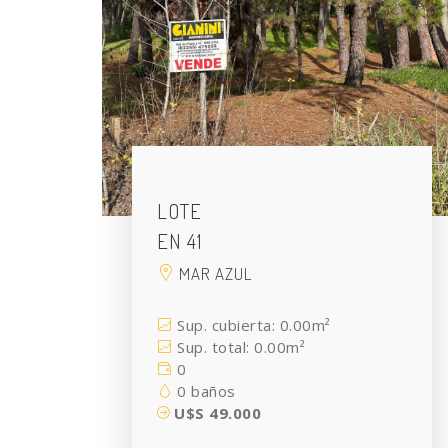
LOTE
EN 41
MAR AZUL
Sup. cubierta: 0.00m²
Sup. total: 0.00m²
0
0 baños
U$S 49.000