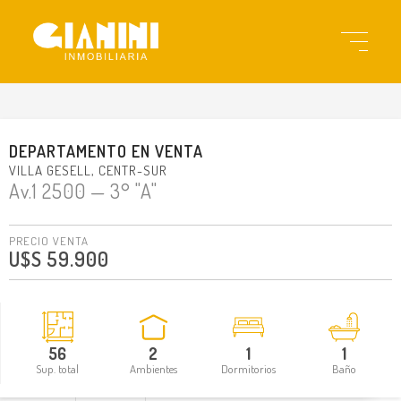
gi13262
DEPARTAMENTO
EN
VENTA
VILLA GESELL
CENTR-SUR
Av.1 2500
— 3° "A"
PRECIO VENTA
U$S 59.900
56
2
1
1
Sup. total
Ambientes
Dormitorios
Baño