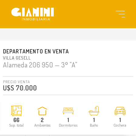
gi1972
DEPARTAMENTO
EN
VENTA
VILLA GESELL
Alameda 206 950
— 3° "A"
PRECIO VENTA
U$S 70.000
66
2
1
1
1
Sup. total
Ambientes
Dormitorios
Baño
Cochera