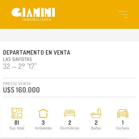
gi23391
DEPARTAMENTO
EN
VENTA
LAS GAVIOTAS
32
— 2° "17"
PRECIO VENTA
U$S 160.000
81
3
2
2
1
Sup. total
Ambientes
Dormitorios
Baños
Cochera