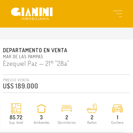
gi33218
DEPARTAMENTO
EN
VENTA
MAR DE LAS PAMPAS
Ezequiel Paz
— 21° "28a"
PRECIO VENTA
U$S 189.000
85.72
3
2
2
1
Sup. total
Ambientes
Dormitorios
Baños
Cochera