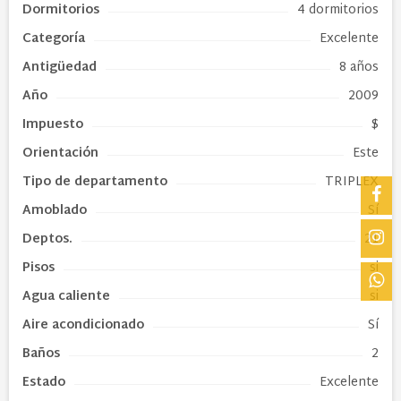
Dormitorios
4 dormitorios
Categoría
Excelente
Antigüedad
8 años
Año
2009
Impuesto
$
Orientación
Este
Tipo de
departamento
TRIPLEX
Amoblado
Sí
Deptos.
21
Pisos
si
Agua caliente
si
Aire acondicionado
Sí
Baños
2
Estado
Excelente