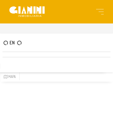
gia3117
EN
MAPA