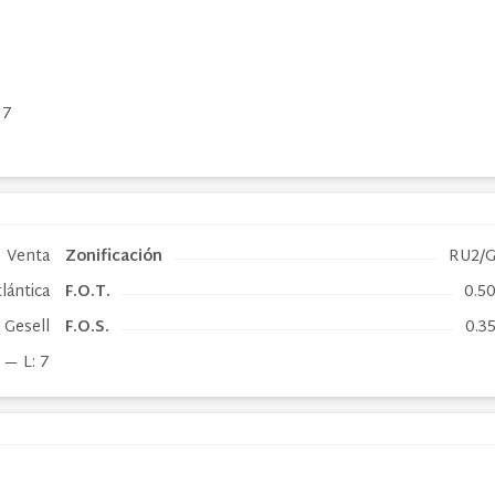
 7
Venta
Zonificación
RU2/
lántica
F.O.T.
0.5
a Gesell
F.O.S.
0.3
 — L: 7