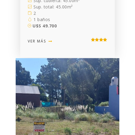
Sup. cubierta: 45.00m²
Sup. total: 45.00m²
2
1 baños
U$S 49.700
VER MÁS