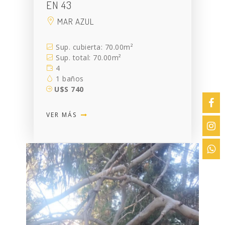
EN 43
MAR AZUL
Sup. cubierta: 70.00m²
Sup. total: 70.00m²
4
1 baños
U$S 740
VER MÁS