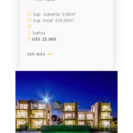
Sup. cubierta: 0.00m²
Sup. total: 325.00m²
baños
U$S 25.000
VER MÁS