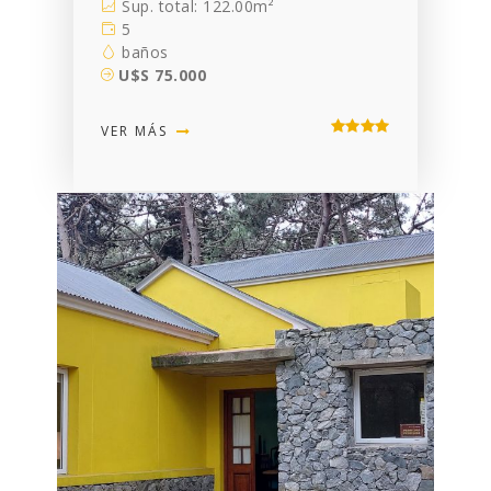
Sup. total: 122.00m²
5
baños
U$S 75.000
VER MÁS