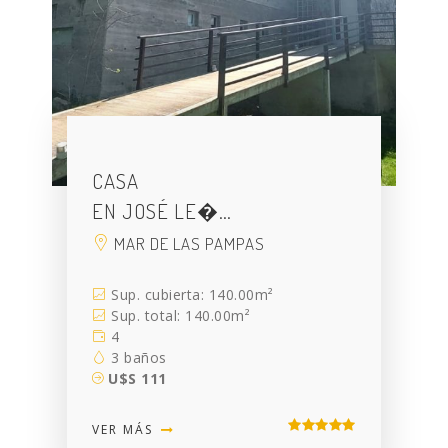
CASA
EN JOSÉ LE�…
MAR DE LAS PAMPAS
Sup. cubierta: 140.00m²
Sup. total: 140.00m²
4
3 baños
U$S 111
VER MÁS