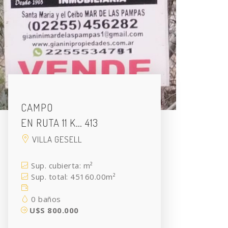
CAMPO
EN RUTA 11 K… 413
VILLA GESELL
Sup. cubierta: m²
Sup. total: 45160.00m²
0 baños
U$S 800.000