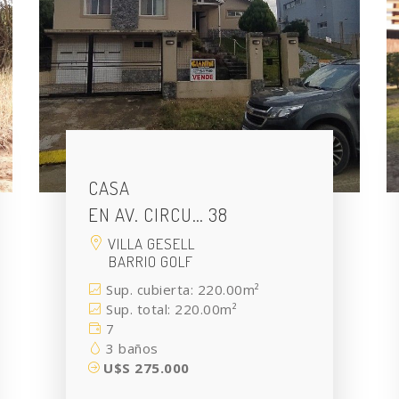
CASA
EN AV. CIRCU… 38
VILLA GESELL
BARRIO GOLF
Sup. cubierta: 220.00m²
Sup. total: 220.00m²
7
3 baños
U$S 275.000