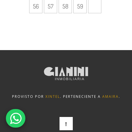
56
57
58
59
PROVISTO POR
XINTEL
. PERTENECIENTE A
AMAIRA
.