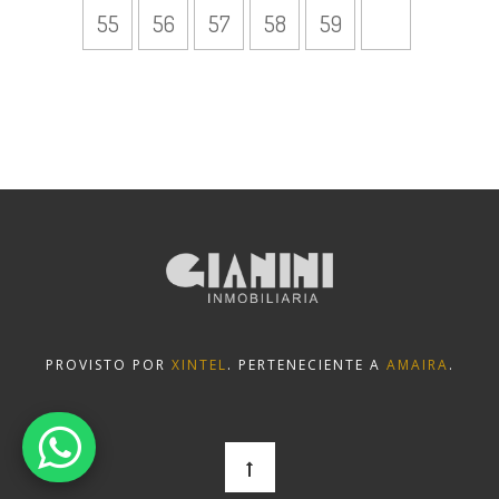
55
56
57
58
59
PROVISTO POR
XINTEL
. PERTENECIENTE A
AMAIRA
.