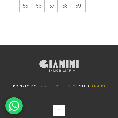
55
56
57
58
59
PROVISTO POR
XINTEL
. PERTENECIENTE A
AMAIRA
.