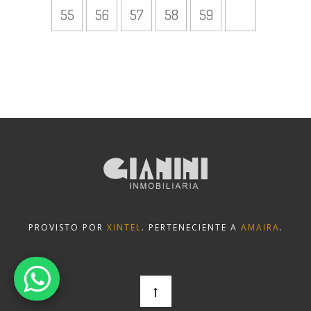
55
56
57
58
59
PROVISTO POR
XINTEL
. PERTENECIENTE A
AMAIRA
.