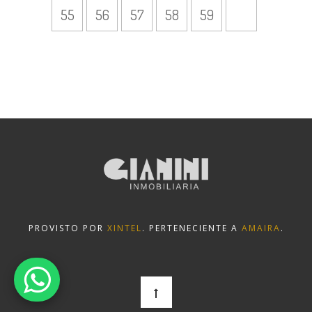
55
56
57
58
59
PROVISTO POR
XINTEL
. PERTENECIENTE A
AMAIRA
.