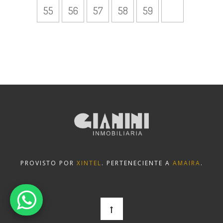
55
56
57
58
59
PROVISTO POR
XINTEL
. PERTENECIENTE A
AMAIRA
.