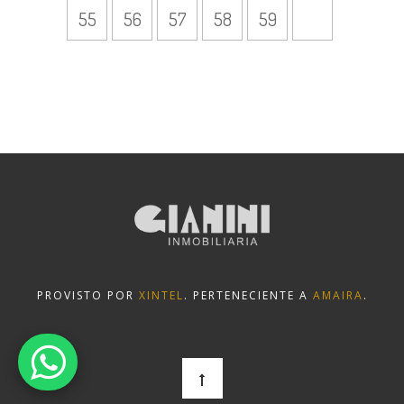
55
56
57
58
59
PROVISTO POR
XINTEL
. PERTENECIENTE A
AMAIRA
.