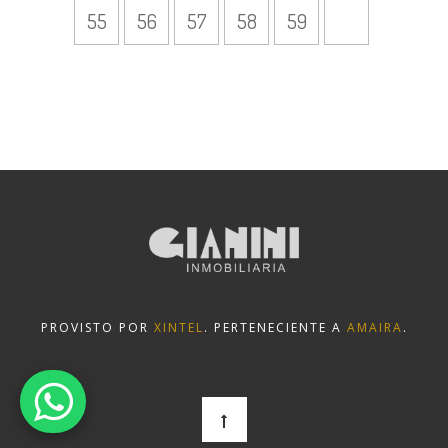
55
56
57
58
59
PROVISTO POR
XINTEL
. PERTENECIENTE A
AMAIRA
.