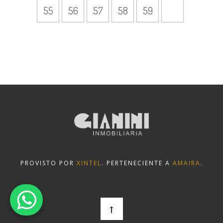
55
56
57
58
59
PROVISTO POR
XINTEL
. PERTENECIENTE A
AMAIRA
.